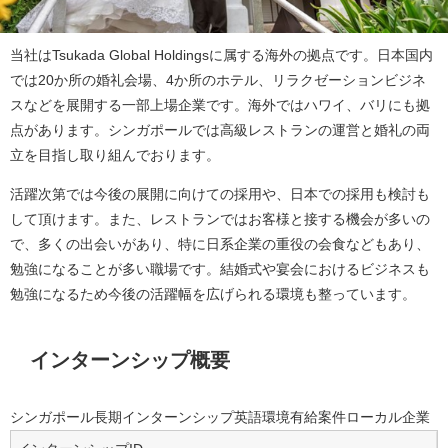
当社はTsukada Global Holdingsに属する海外の拠点です。日本国内
では20か所の婚礼会場、4か所のホテル、リラクゼーションビジネ
スなどを展開する一部上場企業です。海外ではハワイ、バリにも拠
点があります。シンガポールでは高級レストランの運営と婚礼の両
立を目指し取り組んでおります。
活躍次第では今後の展開に向けての採用や、日本での採用も検討も
して頂けます。また、レストランではお客様と接する機会が多いの
で、多くの出会いがあり、特に日系企業の重役の会食などもあり、
勉強になることが多い職場です。結婚式や宴会におけるビジネスも
勉強になるため今後の活躍幅を広げられる環境も整っています。
インターンシップ概要
シンガポール
長期インターンシップ
英語環境
有給案件
ローカル企業