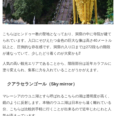
こちらはヒンドゥー教の聖地となっており、洞窟の中に寺院が建て
られています。入口にそびえたつ金色の巨大な像は高さ40メートル
以上と、圧倒的な存在感です。洞窟の入り口までは272段もの階段
が連なっていて、少したどり着くのが大変かも⁉
人気の高い観光エリアであることから、階段部分は近年カラフルに
塗り変えられ、集客に力を入れていることがうかがえます。
クアラセランゴール（Sky mirror）
マレーシアのウユニ湖とすら呼ばれるこちらの湖は透明度が高く、
鏡のように反射します。本物のウユニ湖は日本から遠く離れている
分、こちらは比較的手軽に行くことが出来るので近年じわじわと人
気が高まっています。