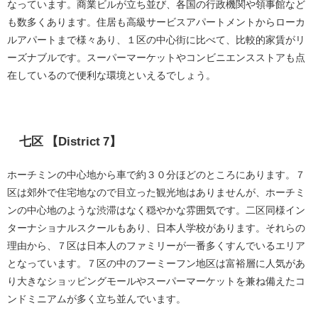
なっています。商業ビルが立ち並び、各国の行政機関や領事館など
も数多くあります。住居も高級サービスアパートメントからローカ
ルアパートまで様々あり、１区の中心街に比べて、比較的家賃がリ
ーズナブルです。スーパーマーケットやコンビニエンスストアも点
在しているので便利な環境といえるでしょう。
七区 【District 7】
ホーチミンの中心地から車で約３０分ほどのところにあります。７
区は郊外で住宅地なので目立った観光地はありませんが、ホーチミ
ンの中心地のような渋滞はなく穏やかな雰囲気です。二区同様イン
ターナショナルスクールもあり、日本人学校があります。それらの
理由から、７区は日本人のファミリーが一番多くすんでいるエリア
となっています。７区の中のフーミーフン地区は富裕層に人気があ
り大きなショッピングモールやスーパーマーケットを兼ね備えたコ
ンドミニアムが多く立ち並んでいます。