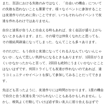
また、言語における失敗のみではなく、「出会いの機会」について
の失敗を恐れないことも重要です。様々なイベントに参加すること
は友達作りのために良いことですが、いつもそれらのイベントで友
達を作れるわけではありません。
自分と波長が合う人と出会える時もあれば、全く会話が盛り上がら
ないときもあります。また、その場では仲良くなれたと思っても、
その後結局疎遠になってしまった、なんてことも多々あります。
そのたびに、もう自分と友達になってくれる人なんていないんじゃ
ないか…なんて悲しい気持ちになるときもありますが、1回目がうま
くいかなかったからと言って、2回目も絶対にうまくいかないとこと
はないはずです。何回トライしても友達が作れないのであれば、違
うコミュニティやイベントを探して参加してみることだってできま
す。
先ほども言ったように、友達作りには時間がかかります。1度の機会
で自分と合う友達を見つけられないこともあるかもしれません。し
かし、根気よく行動していけば必ず良い友人に巡り合えるはずで