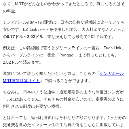
さて、MRTがどんなものかわかってきたところで、気になるのはそ
の料金。
シンガポールのMRTの運賃は、日本の公共交通機関に比べてとても
安いです。EZ-Linkカードを使用した場合、大人料金でなんとたった
の
0.77ドル～2.02ドル
。乗り換えしても最高で2.02ドルです。
例えば、この路線図で言うとグリーンラインの一番西「Tuas Link」
からパープルラインの一番北「Punggol」まで行ったとしても、
2.02ドルで済みます。
運賃について詳しく知りたいという方は、こちらの「
シンガポール
MRT運賃計算サイト
」で調べることができます。
ちなみに、日本のような通学・通勤定期券のような制度はシンガポ
ールにはありません。そもそもの料金が安いので、定期券のように
割引される制度は必要ない模様。
とは言っても、毎日利用すればそれなりの額になります。1ヶ月分の
交通費を含めたインターン生の生活費の例をこちらに掲載していま