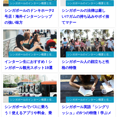
シンガポールのインターン概要と生活
シンガポールのインターン概要と生活
情報
情報
シンガポールのドンキホーテ2
シンガポールの法律は厳し
号店！海外インターンシップ
い!?ガムの持ち込みやポイ捨
の強い味方
てマナー
シンガポールのインターン概要と生活
シンガポールのインターン概要と生活
情報
情報
インターン生におすすめ！シ
シンガポール人の顔立ちと性
ンガポール観光スポット19選
格の特徴
シンガポールのインターン概要と生活
シンガポールのインターン概要と生活
情報
情報
シンガポールでバスに乗ろ
シンガポール英語「シングリ
う！使えるアプリや料金、乗
ッシュ」の5つの特徴！学ぶメ